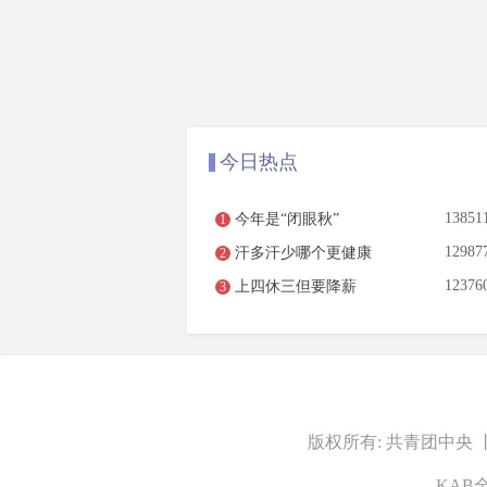
今日热点
1385
今年是“闭眼秋”
1
1298
汗多汗少哪个更健康
2
1237
上四休三但要降薪
3
版权所有:
共青团中央
KAB