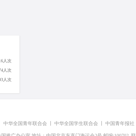
116人次
774人次
603人次
丨
中华全国青年联合会
丨
中华全国学生联合会
丨
中国青年报社
全国推广办公室 地址：中国北京东直门海运仓2号 邮编:100702
联